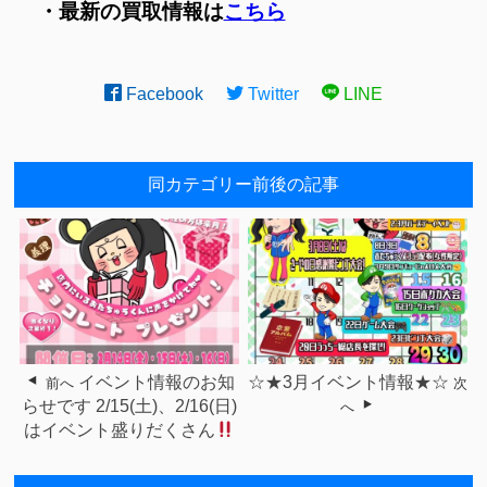
・最新の買取情報は
こちら
Facebook
Twitter
LINE
同カテゴリー前後の記事
イベント情報のお知
☆★3月イベント情報★☆
前へ
次
らせです 2/15(土)、2/16(日)
へ
はイベント盛りだくさん