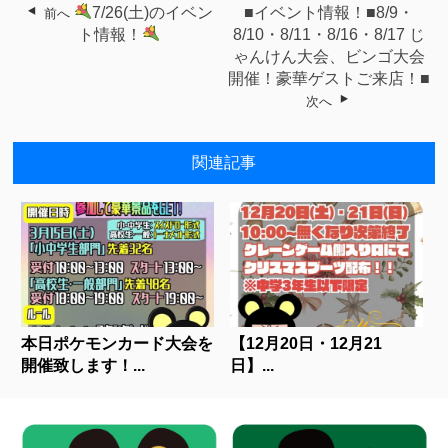
7/26(土)のイベン
■イベント情報！■8/9・
前へ
ト情報！
8/10・8/11・8/16・8/17 じ
ゃんけん大会、ビンゴ大会
開催！豪華ゲストご来店！■
次へ
関連記事
本日ポケモンカード大会を
【12月20日・12月21
開催致します！...
日】...