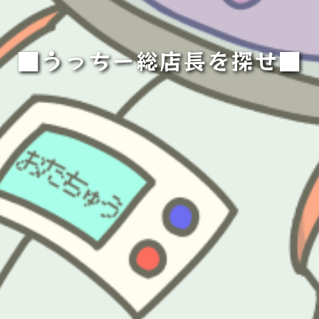
■うっちー総店長を探せ■